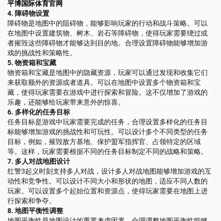
平博国际体育官网
4. 障碍物设置
障碍物是地图中的阻碍物，能够影响玩家的行动和战斗策略。可以
在地图中设置建筑物、树木、岩石等障碍物，使得玩家需要绕过或
者摧毁这些障碍物才能够达到目的地。合理设置障碍物能够增加游
戏的挑战性和策略性。
5. 物资箱和宝藏
物资箱和宝藏是地图中的隐藏资源，玩家可以通过发现和收集它们
来获取额外的资源或者道具。可以在地图中设置多个物资箱和宝
藏，使得玩家需要在游戏中进行探索和冒险。这不仅增加了游戏的
乐趣，还能够给玩家带来意外的惊喜。
6. 多样化的任务目标
任务目标是游戏中玩家需要完成的任务，合理设置多样化的任务目
标能够增加游戏的挑战性和可玩性。可以设计多个不同类型的任务
目标，例如，摧毁敌方基地、保护盟军指挥官、占领特定的区域
等。这样，玩家需要根据不同的任务目标制定不同的战略和策略。
7. 多人对战地图设计
红警3起义时刻支持多人对战，设计多人对战地图能够增加游戏的互
动性和竞争性。可以设计不同大小和形状的地图，适应不同人数的
玩家。可以设置多个起始位置和资源点，使得玩家需要在地图上进
行探索和争夺。
8. 地图平衡性调整
地图平衡性是地图设计的重要考虑因素，合理调整地图平衡性能够